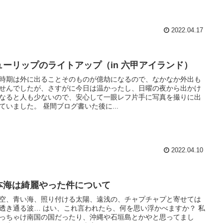
2022.04.17
ューリップのライトアップ（in 六甲アイランド）
時期は外に出ることそのものが億劫になるので、なかなか外出も
せんでしたが、さすがに今日は温かったし、日曜の夜から出かけ
なると人も少ないので、安心して一眼レフ片手に写真を撮りに出
ていました。 昼間ブログ書いた後に...
2022.04.10
本海は綺麗やった件について
空、青い海、照り付ける太陽、遠浅の、チャプチャプと寄せては
透き通る波… はい、これ言われたら、何を思い浮かべますか？ 私
っちゃけ南国の国だったり、沖縄や石垣島とかやと思ってまし