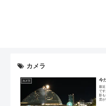
カメラ
今
カメラ
最近
です
影も
雲が