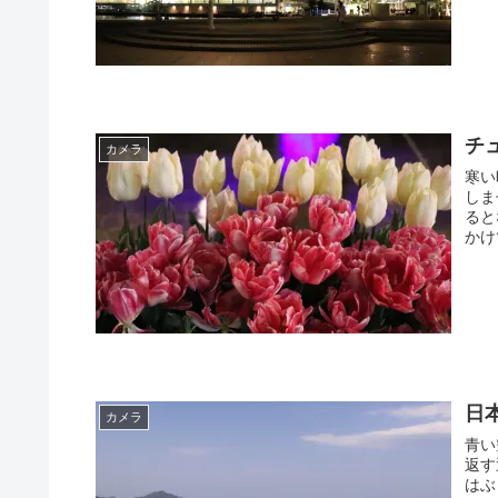
チ
カメラ
寒い
しま
ると
かけ
日
カメラ
青い
返す
はぶ