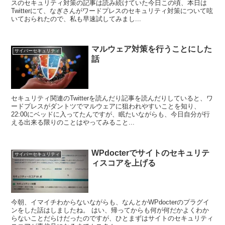
スのセキュリティ対策の記事は読み続けていた今日この頃、本日は
Twitterにて、なぎさんがワードプレスのセキュリティ対策について呟
いておられたので、私も早速試してみまし...
マルウェア対策を行うことにした
サイバーセキュリティ
話
セキュリティ関連のTwitterを読んだり記事を読んだりしていると、ワ
ードプレスがダントツでマルウェアに狙われやすいことを知り、
22:00にベッドに入ってたんですが、眠たいながらも、今日自分が行
える出来る限りのことはやってみること...
WPdocterでサイトのセキュリテ
サイバーセキュリティ
ィスコアを上げる
今朝、イマイチわからないながらも、なんとかWPdocterのプラグイ
ンをした話はしましたね。 はい、帰ってからも何が何だかよくわか
らないことだらけだったのですが、ひとまずはサイトのセキュリティ